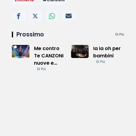
Prossimo
Di Più
Me contro
Ia ia oh per
Te CANZONI
bambini
nuove e
Di Più
Successi
Di Più