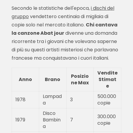
Secondo le statistiche dell'epoca,
i dischi del
gruppo
vendettero centinaia di migliaia di
copie solo nel mercato italiano.
Chi cantava
la canzone Abat jour
divenne una domanda
ricorrente tra i giovani che volevano saperne
di più su questi artisti misteriosi che parlavano
francese ma conquistavano i cuori italiani.
Vendite
Posizio
Anno
Brano
Stimat
ne Max
e
Lampad
500.000
1978
3
a
copie
Disco
300.000
1979
Bambin
7
copie
a