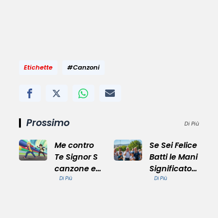
Etichette
#Canzoni
Prossimo
Di Più
Me contro
Se Sei Felice
Te Signor S
Batti le Mani
canzone e
Significato
Successi
Di Più
Profondo
Di Più