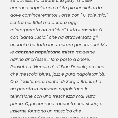
Se dovessimo creare una playlist delle
canzone napoletane miste
più iconiche, da
dove cominceremmo? Forse con "'O sole mio,"
scritta nel 1898 ma ancora oggi
reinterpretata da artisti di tutto il mondo. O
con "Santa Lucia," che ha attraversato gli
oceani e ha fatto innamorare generazioni. Ma
le
canzone napoletane miste
moderne
hanno anch'esse il loro posto d'onore.
Pensate a "Napule è" di Pino Daniele, un inno
che mescola blues, jazz e pura napoletanità.
O a "Indifferentemente" di Sergio Bruni, che
ha portato la canzone napoletana in
televisione con una freschezza mai vista
prima. Ogni canzone racconta una storia, e
insieme formano un mosaico che