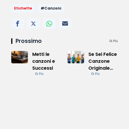
Etichette
#Canzoni
Prossimo
Di Più
Metti le
Se Sei Felice
canzoni e
Canzone
Successi
Originale
Di Più
per Bambini
Di Più