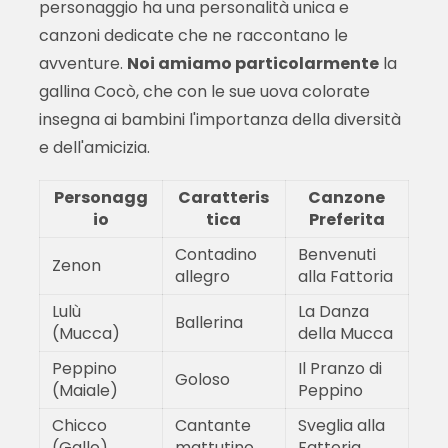
personaggio ha una personalità unica e
canzoni dedicate che ne raccontano le
avventure.
Noi amiamo particolarmente
la
gallina Cocò, che con le sue uova colorate
insegna ai bambini l'importanza della diversità
e dell'amicizia.
Personagg
Caratteris
Canzone
io
tica
Preferita
Contadino
Benvenuti
Zenon
allegro
alla Fattoria
Lulù
La Danza
Ballerina
(Mucca)
della Mucca
Peppino
Il Pranzo di
Goloso
(Maiale)
Peppino
Chicco
Cantante
Sveglia alla
(Gallo)
mattutino
Fattoria