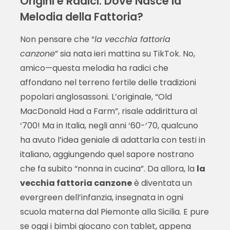
Origini e Radici: Dove Nasce la
Melodia della Fattoria?
Non pensare che “
la vecchia fattoria
canzone
” sia nata ieri mattina su TikTok. No,
amico—questa melodia ha radici che
affondano nel terreno fertile delle tradizioni
popolari anglosassoni. L’originale, “Old
MacDonald Had a Farm”, risale addirittura al
‘700! Ma in Italia, negli anni ‘60-‘70, qualcuno
ha avuto l’idea geniale di adattarla con testi in
italiano, aggiungendo quel sapore nostrano
che fa subito “nonna in cucina”. Da allora, la
la
vecchia fattoria canzone
è diventata un
evergreen dell’infanzia, insegnata in ogni
scuola materna dal Piemonte alla Sicilia. E pure
se oggi i bimbi giocano con tablet, appena