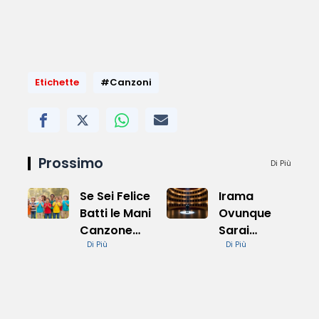
Etichette
#Canzoni
Prossimo
Di Più
Se Sei Felice
Irama
Batti le Mani
Ovunque
Canzone
Sarai
per Bambini
Di Più
Sanremo
Di Più