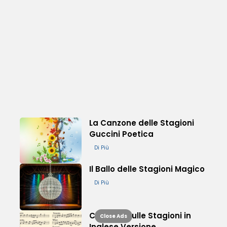
La Canzone delle Stagioni
Guccini Poetica
Di Più
Il Ballo delle Stagioni Magico
Di Più
Canzone sulle Stagioni in
Close Ads
Inglese Versione