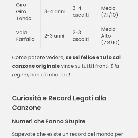
Giro
3-4
Medio
Giro
3-4 anni
ascolti
(7.1/10)
Tondo
Medio-
Vola
2-3
2-3 anni
Alto
Farfalla
ascolti
(7.8/10)
Come potete vedere,
se sei felice e tu lo sai
canzone originale
vince su tutti i fronti.
È la
regina
, non c'è che dire!
Curiosità e Record Legati alla
Canzone
Numeri che Fanno Stupire
Sapevate che esiste un record del mondo per