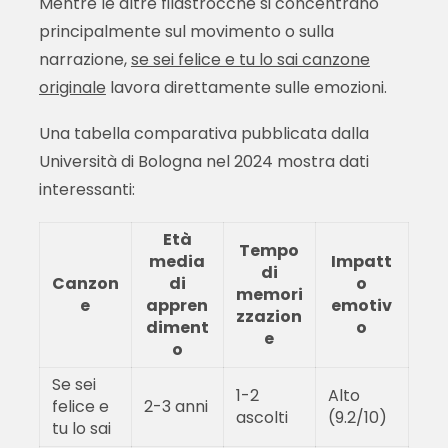
Mentre le altre filastrocche si concentrano
principalmente sul movimento o sulla
narrazione,
se sei felice e tu lo sai canzone
originale
lavora direttamente sulle emozioni.
Una tabella comparativa pubblicata dalla
Università di Bologna nel 2024 mostra dati
interessanti:
Età
Tempo
media
Impatt
di
Canzon
di
o
memori
e
appren
emotiv
zzazion
diment
o
e
o
Se sei
1-2
Alto
felice e
2-3 anni
ascolti
(9.2/10)
tu lo sai