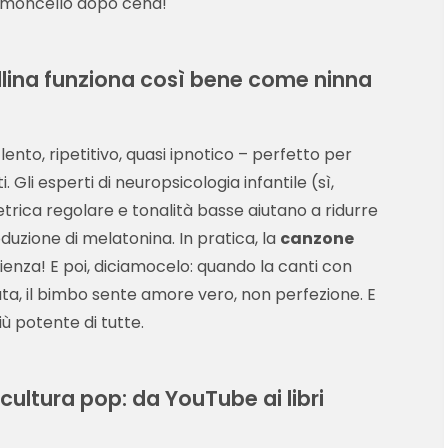
limoncello dopo cena!
ellina funziona così bene come ninna
lento, ripetitivo, quasi ipnotico – perfetto per
 Gli esperti di neuropsicologia infantile (sì,
rica regolare e tonalità basse aiutano a ridurre
oduzione di melatonina. In pratica, la
canzone
ienza! E poi, diciamocelo: quando la canti con
a, il bimbo sente amore vero, non perfezione. E
iù potente di tutte.
 cultura pop: da YouTube ai libri