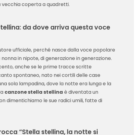
 vecchia coperta a quadretti.
stellina: da dove arriva questa voce
tore ufficiale, perché nasce dalla voce popolare
di nonna in nipote, di generazione in generazione.
tecento, anche se le prime tracce scritte
anto spontaneo, nato nei cortili delle case
una sola lampadina, dove la notte era lunga e la
la
canzone stella stellina
è diventata un
n dimentichiamo le sue radici umili, fatte di
rocca “Stella stellina, la notte si