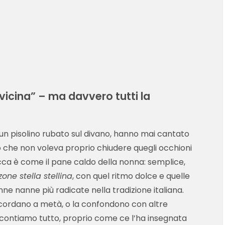
avvicina” – ma davvero tutti la
e un pisolino rubato sul divano, hanno mai cantato
 che non voleva proprio chiudere quegli occhioni
rocca è come il pane caldo della nonna: semplice,
one stella stellina
, con quel ritmo dolce e quelle
nne nanne più radicate nella tradizione italiana.
ricordano a metà, o la confondono con altre
accontiamo tutto, proprio come ce l’ha insegnata