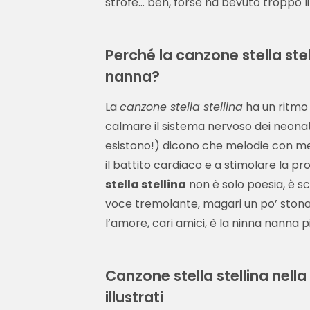
strofe… beh, forse ha bevuto troppo 
Perché la canzone stella st
nanna?
La
canzone stella stellina
ha un ritmo 
calmare il sistema nervoso dei neonati.
esistono!) dicono che melodie con met
il battito cardiaco e a stimolare la pr
stella stellina
non è solo poesia, è sc
voce tremolante, magari un po’ stonat
l’amore, cari amici, è la ninna nanna p
Canzone stella stellina nella
illustrati