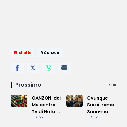
Etichette
#Canzoni
Prossimo
Di Più
CANZONI dei
Ovunque
Me contro
Sarai Irama
Te di Natale
Sanremo
e Successi
Di Più
Di Più