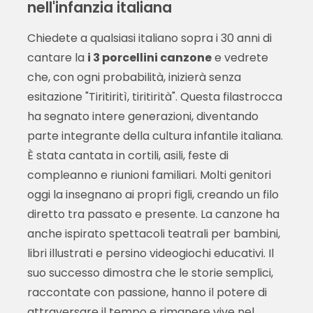
nell'infanzia italiana
Chiedete a qualsiasi italiano sopra i 30 anni di
cantare la
i 3 porcellini canzone
e vedrete
che, con ogni probabilità, inizierà senza
esitazione "Tiritiritì, tiritirità". Questa filastrocca
ha segnato intere generazioni, diventando
parte integrante della cultura infantile italiana.
È stata cantata in cortili, asili, feste di
compleanno e riunioni familiari. Molti genitori
oggi la insegnano ai propri figli, creando un filo
diretto tra passato e presente. La canzone ha
anche ispirato spettacoli teatrali per bambini,
libri illustrati e persino videogiochi educativi. Il
suo successo dimostra che le storie semplici,
raccontate con passione, hanno il potere di
attraversare il tempo e rimanere vive nel