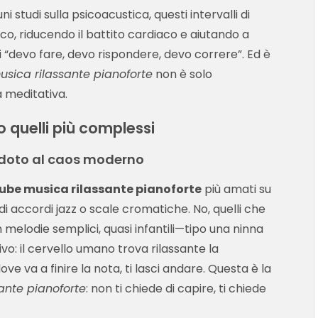
i studi sulla psicoacustica, questi intervalli di
co, riducendo il battito cardiaco e aiutando a
di “devo fare, devo rispondere, devo correre”. Ed è
sica rilassante pianoforte
non è solo
 meditativa.
no quelli più complessi
doto al caos moderno
ube musica rilassante pianoforte
più amati su
di accordi jazz o scale cromatiche. No, quelli che
melodie semplici, quasi infantili—tipo una ninna
vo: il cervello umano trova rilassante la
ve va a finire la nota, ti lasci andare. Questa è la
ante pianoforte
: non ti chiede di capire, ti chiede