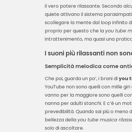
il vero potere rilassante. Secondo alcun
quiete attivano il sistema parasimpati
scollegare la mente dal loop infinito 
proprio per questo che la
you tube mu
intrattenimento, ma quasi una pratica
I suoni più rilassanti non so
Semplicità melodica come anti
Che poi, guarda un po’, i brani di
you t
YouTube non sono quelli con mille giri 
vanno per la maggiore sono quelli con 
nanna per adulti stanchi. E c’è un moti
prevedibilità. Quando sai più o meno do
bellezza della
you tube musica rilass
solo di ascoltare.