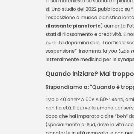
Ti sei mai chiesto se
suonare il pianof
sì. Uno studio del 2022 pubblicato su
l’esposizione a musica pianistica lenta
rilassante pianoforte
) aumenta l’at
stati di rilassamento e creatività. E 
pura. La dopamina sale, il cortisolo s
sospensione”. Insomma, la
you tube m
letteralmente medicina per le synapsi
Quando iniziare? Mai troppo 
Rispondiamo a: "Quando è troppo
“Ma a 40 anni? A 60? A 80?” Senti, am
non ha età. Il cervello umano conserva
dopo che hai imparato a dire “boh” dava
(specialmente al Sud, dove la vita scor
pianoforte in età avanzata, e non per