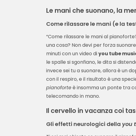
Le mani che suonano, la me
Come rilassare le mani (e la te
“Come rilassare le mani al pianofort
una cosa? Non devi per forza suonare
minuti con un video di
you tube musi
le spalle si sgonfiano, le dita si disten
invece sei tu a suonare, allora è un do
con il respiro, e il risultato è una spe
pianoforte
è insomma un ponte tra corp
telecomando in mano.
Il cervello in vacanza coi tas
Gli effetti neurologici della
you 