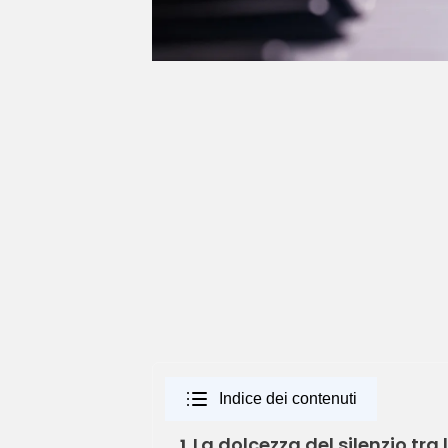
Indice dei contenuti
La dolcezza del silenzio tra
1.