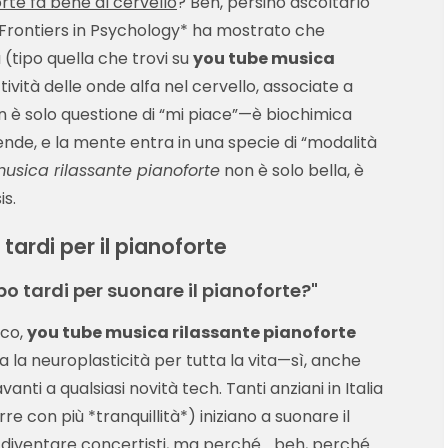
orte fa bene al cervello
? Beh, persino ascoltarlo
 *Frontiers in Psychology* ha mostrato che
 (tipo quella che trovi su
you tube musica
tività delle onde alfa nel cervello, associate a
non è solo questione di “mi piace”—è biochimica
cende, e la mente entra in una specie di “modalità
usica rilassante pianoforte
non è solo bella, è
s.
tardi per il pianoforte
 tardi per suonare il pianoforte?"
ico,
you tube musica rilassante pianoforte
 la neuroplasticità per tutta la vita—sì, anche
nti a qualsiasi novità tech. Tanti anziani in Italia
re con più *tranquillità*) iniziano a suonare il
 diventare concertisti, ma perché... beh, perché