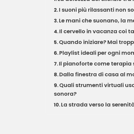
I suoni più rilassanti non s
2.
Le mani che suonano, la m
3.
Il cervello in vacanza coi t
4.
Quando iniziare? Mai troppo
5.
Playlist ideali per ogni m
6.
Il pianoforte come terapia
7.
Dalla finestra di casa al 
8.
Quali strumenti virtuali us
9.
sonora?
La strada verso la serenit
10.