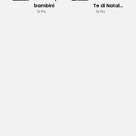
bambini
Te di Natale
Di Più
e Successi
Di Più