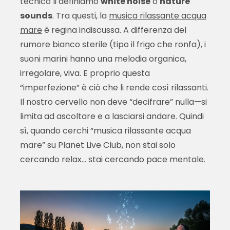
tecnico li definiamo
white noise
o
nature
sounds
. Tra questi, la
musica rilassante acqua
mare
è regina indiscussa. A differenza del
rumore bianco sterile (tipo il frigo che ronfa), i
suoni marini hanno una melodia organica,
irregolare, viva. E proprio questa
“imperfezione” è ciò che li rende così rilassanti.
Il nostro cervello non deve “decifrare” nulla—si
limita ad ascoltare e a lasciarsi andare. Quindi
sì, quando cerchi “musica rilassante acqua
mare” su Planet Live Club, non stai solo
cercando relax… stai cercando pace mentale.