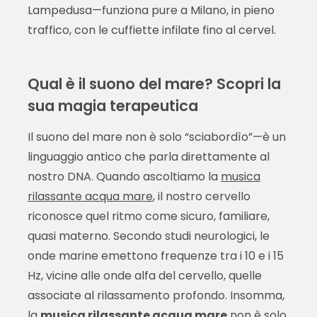
Lampedusa—funziona pure a Milano, in pieno
traffico, con le cuffiette infilate fino al cervel.
Qual è il suono del mare? Scopri la
sua magia terapeutica
Il suono del mare non è solo “sciabordìo”—è un
linguaggio antico che parla direttamente al
nostro DNA. Quando ascoltiamo la
musica
rilassante acqua mare
, il nostro cervello
riconosce quel ritmo come sicuro, familiare,
quasi materno. Secondo studi neurologici, le
onde marine emettono frequenze tra i 10 e i 15
Hz, vicine alle onde alfa del cervello, quelle
associate al rilassamento profondo. Insomma,
la
musica rilassante acqua mare
non è solo